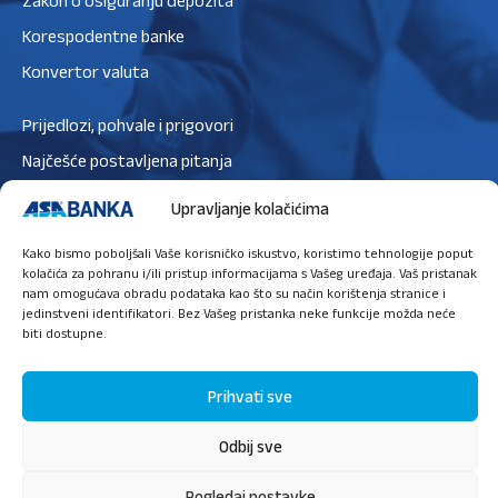
Zakon o osiguranju depozita
Korespodentne banke
Konvertor valuta
Prijedlozi, pohvale i prigovori
Najčešće postavljena pitanja
Zaštita podataka
Upravljanje kolačićima
Politika privatnosti
Kako bismo poboljšali Vaše korisničko iskustvo, koristimo tehnologije poput
Politika kolačića
kolačića za pohranu i/ili pristup informacijama s Vašeg uređaja. Vaš pristanak
nam omogućava obradu podataka kao što su način korištenja stranice i
jedinstveni identifikatori. Bez Vašeg pristanka neke funkcije možda neće
biti dostupne.
Ugovori sastanak
Prihvati sve
Odbij sve
O nama
Press
Sigurnost
Priručnik za digitalne usluge
Pogledaj postavke