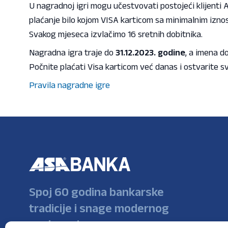
U nagradnoj igri mogu učestvovati postojeći klijenti A
plaćanje bilo kojom VISA karticom sa minimalnim izn
Svakog mjeseca izvlačimo 16 sretnih dobitnika.
Nagradna igra traje do
31.12.2023. godine
, a imena d
Počnite plaćati Visa karticom već danas i ostvarite 
Pravila nagradne igre
Spoj 60 godina bankarske
tradicije i snage modernog
poslovanja