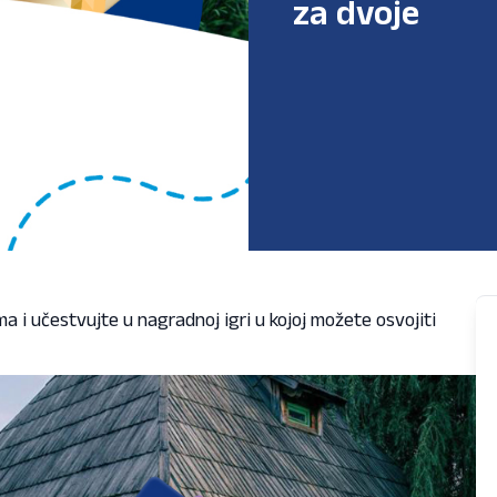
za dvoje
a i učestvujte u nagradnoj igri u kojoj možete osvojiti