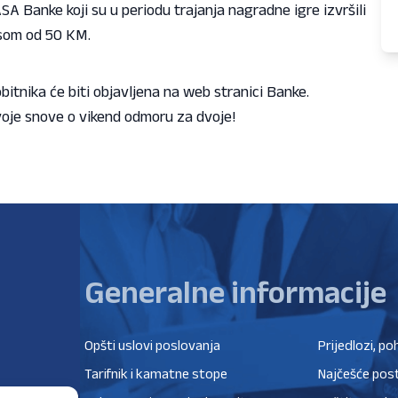
SA Banke koji su u periodu trajanja nagradne igre izvršili
osom od 50 KM.
obitnika će biti objavljena na web stranici Banke.
svoje snove o vikend odmoru za dvoje!
Generalne informacije
Opšti uslovi poslovanja
Prijedlozi, po
Tarifnik i kamatne stope
Najčešće post