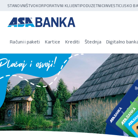
STANOVNIŠTVO
KORPORATIVNI KLIJENTI
PODUZETNICI
INVESTICIJSKO 
Računi i paketi
Kartice
Krediti
Štednja
Digitalno bank