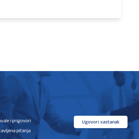
hvale i prigovori
Ugovori sastanak
avljena pitanja