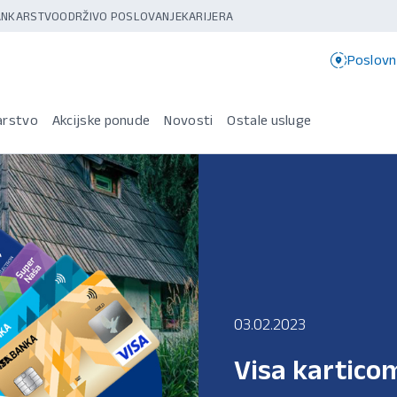
BANKARSTVO
ODRŽIVO POSLOVANJE
KARIJERA
Poslovn
arstvo
Akcijske ponude
Novosti
Ostale usluge
03.02.2023
Visa karticom