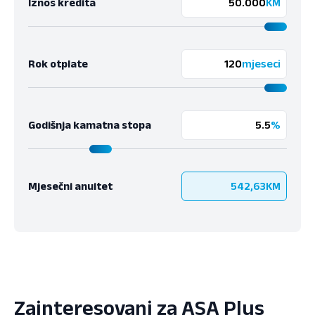
Iznos kredita
KM
Rok otplate
mjeseci
Godišnja kamatna stopa
%
Mjesečni anuitet
542,63
KM
Zainteresovani za ASA Plus